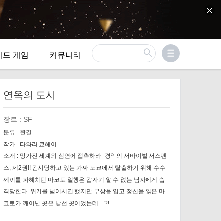
이드 게임
커뮤니티
연옥의 도시
장르 :
SF
분류 :
완결
작가 :
타와라 쿄헤이
소개 :
망가진 세계의 심연에 접촉하라- 경악의 서바이벌 서스펜
스, 제2권!! 감시당하고 있는 가짜 도쿄에서 탈출하기 위해 수수
께끼를 파헤치던 마코토 일행은 갑자기 알 수 없는 남자에게 습
격당한다. 위기를 넘어서긴 했지만 부상을 입고 정신을 잃은 마
코토가 깨어난 곳은 낯선 곳이었는데…?!