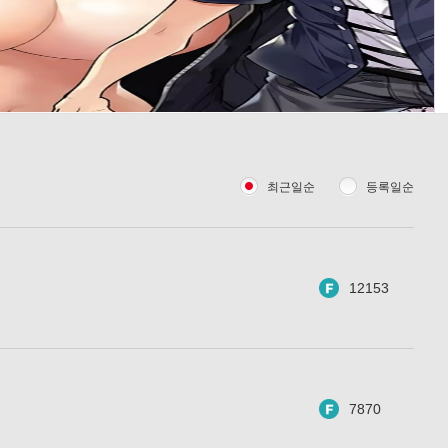
최근일순
등록일순
12153
7870