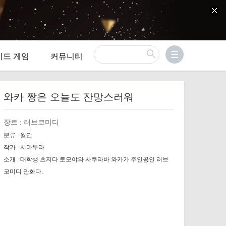
이드 게임
커뮤니티
와카 짱은 오늘도 잔망스러워
장르 :
러브코미디
분류 :
월간
작가 :
시마무라
소개 :
대학생 츠지다 토모야와 사쿠라바 와카가 주인공인 러브
코미디 만화다.