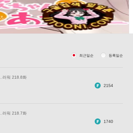
최근일순
등록일순
러워 218.8화
2154
러워 218.7화
1740