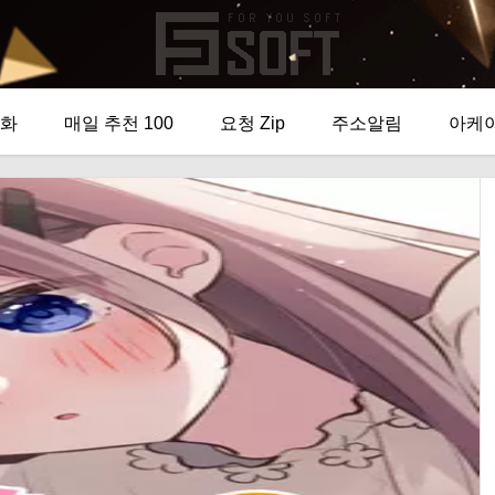
화
매일 추천 100
요청 Zip
주소알림
아케